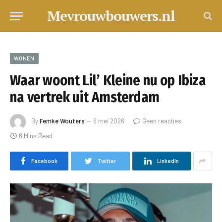
Mevrouwbouwers.nl
WONEN
Waar woont Lil’ Kleine nu op Ibiza
na vertrek uit Amsterdam
By
Femke Wouters
6 mei 2026
Geen reacties
6 Mins Read
Facebook
Twitter
LinkedIn