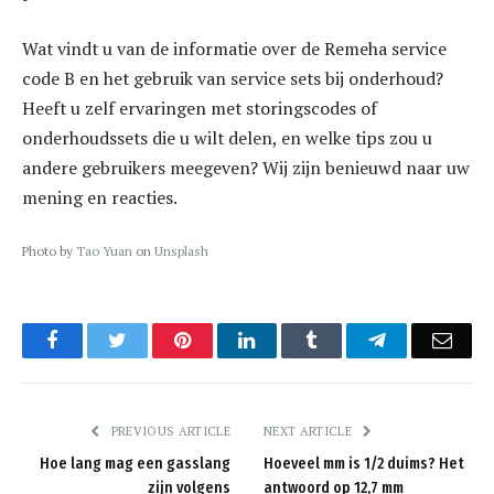
Wat vindt u van de informatie over de Remeha service
code B en het gebruik van service sets bij onderhoud?
Heeft u zelf ervaringen met storingscodes of
onderhoudssets die u wilt delen, en welke tips zou u
andere gebruikers meegeven? Wij zijn benieuwd naar uw
mening en reacties.
Photo by
Tao Yuan
on
Unsplash
Facebook
Twitter
Pinterest
LinkedIn
Tumblr
Telegram
Emai
PREVIOUS ARTICLE
NEXT ARTICLE
Hoe lang mag een gasslang
Hoeveel mm is 1/2 duims? Het
zijn volgens
antwoord op 12,7 mm