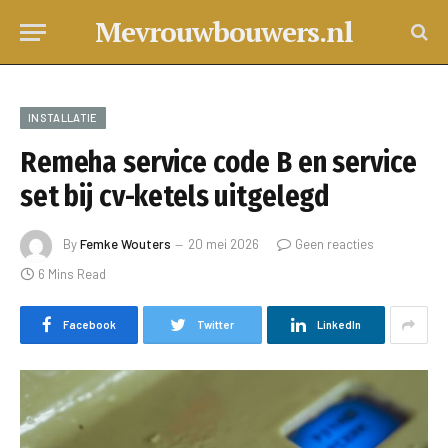
Mevrouwbouwers.nl
INSTALLATIE
Remeha service code B en service
set bij cv-ketels uitgelegd
By
Femke Wouters
20 mei 2026
Geen reacties
6 Mins Read
Facebook
Twitter
LinkedIn