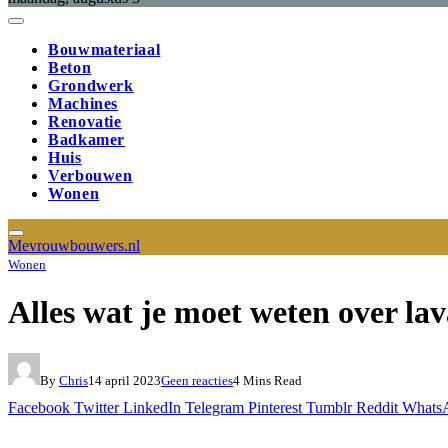
Bouwmateriaal
Beton
Grondwerk
Machines
Renovatie
Badkamer
Huis
Verbouwen
Wonen
Mevrouwbouwers.nl
Wonen
Alles wat je moet weten over la
By
Chris
14 april 2023
Geen reacties
4 Mins Read
Facebook
Twitter
LinkedIn
Telegram
Pinterest
Tumblr
Reddit
Whats