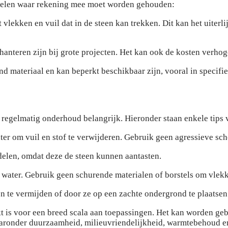
adelen waar rekening mee moet worden gehouden:
 vlekken en vuil dat in de steen kan trekken. Dit kan het uiter
hanteren zijn bij grote projecten. Het kan ook de kosten verho
d materiaal en kan beperkt beschikbaar zijn, vooral in specifi
s regelmatig onderhoud belangrijk. Hieronder staan enkele tips
r om vuil en stof te verwijderen. Gebruik geen agressieve sc
len, omdat deze de steen kunnen aantasten.
ter. Gebruik geen schurende materialen of borstels om vlekk
e vermijden of door ze op een zachte ondergrond te plaatsen
kt is voor een breed scala aan toepassingen. Het kan worden ge
aronder duurzaamheid, milieuvriendelijkheid, warmtebehoud en 