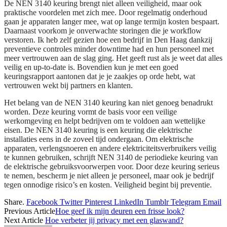
De NEN 3140 keuring brengt niet alleen veiligheid, maar ook
praktische voordelen met zich mee. Door regelmatig onderhoud
gaan je apparaten langer mee, wat op lange termijn kosten bespaart.
Daarnaast voorkom je onverwachte storingen die je workflow
verstoren. Ik heb zelf gezien hoe een bedrijf in Den Haag dankzij
preventieve controles minder downtime had en hun personeel met
meer vertrouwen aan de slag ging. Het geeft rust als je weet dat alles
veilig en up-to-date is. Bovendien kun je met een goed
keuringsrapport aantonen dat je je zaakjes op orde hebt, wat
vertrouwen wekt bij partners en klanten.
Het belang van de NEN 3140 keuring kan niet genoeg benadrukt
worden. Deze keuring vormt de basis voor een veilige
werkomgeving en helpt bedrijven om te voldoen aan wettelijke
eisen. De NEN 3140 keuring is een keuring die elektrische
installaties eens in de zoveel tijd ondergaan. Om elektrische
apparaten, verlengsnoeren en andere elektriciteitsverbruikers veilig
te kunnen gebruiken, schrijft NEN 3140 de periodieke keuring van
de elektrische gebruiksvoorwerpen voor. Door deze keuring serieus
te nemen, bescherm je niet alleen je personeel, maar ook je bedrijf
tegen onnodige risico’s en kosten. Veiligheid begint bij preventie.
Share.
Facebook
Twitter
Pinterest
LinkedIn
Tumblr
Telegram
Email
Previous Article
Hoe geef ik mijn deuren een frisse look?
Next Article
Hoe verbeter jij privacy met een glaswand?