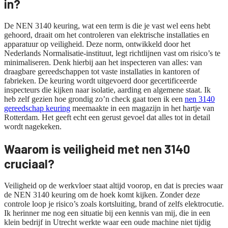
in?
De NEN 3140 keuring, wat een term is die je vast wel eens hebt
gehoord, draait om het controleren van elektrische installaties en
apparatuur op veiligheid. Deze norm, ontwikkeld door het
Nederlands Normalisatie-instituut, legt richtlijnen vast om risico’s te
minimaliseren. Denk hierbij aan het inspecteren van alles: van
draagbare gereedschappen tot vaste installaties in kantoren of
fabrieken. De keuring wordt uitgevoerd door gecertificeerde
inspecteurs die kijken naar isolatie, aarding en algemene staat. Ik
heb zelf gezien hoe grondig zo’n check gaat toen ik een
nen 3140
gereedschap keuring
meemaakte in een magazijn in het hartje van
Rotterdam. Het geeft echt een gerust gevoel dat alles tot in detail
wordt nagekeken.
Waarom is veiligheid met nen 3140
cruciaal?
Veiligheid op de werkvloer staat altijd voorop, en dat is precies waar
de NEN 3140 keuring om de hoek komt kijken. Zonder deze
controle loop je risico’s zoals kortsluiting, brand of zelfs elektrocutie.
Ik herinner me nog een situatie bij een kennis van mij, die in een
klein bedrijf in Utrecht werkte waar een oude machine niet tijdig