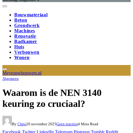
Bouwmateriaal
Beton
Grondwerk
Machines
Renovatie
Badkamer
Huis
Verbouwen
Wonen
Mevrouwbouwers.nl
Algemeen
Waarom is de NEN 3140
keuring zo cruciaal?
By
Chris
20 november 2025
Geen reacties
4 Mins Read
Facebook
Twitter
LinkedIn
Telegram
Pinterest
Tumblr
Reddit